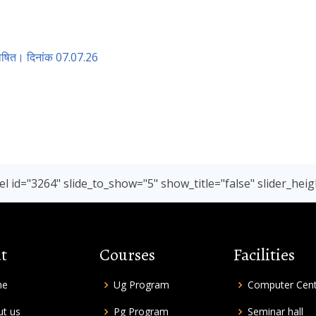
म घोषित। दिनांक 07.07.26
l id="3264" slide_to_show="5" show_title="false" slider_heig
t
Courses
Facilities
me
Ug Program
Computer Cen
t us
Pg Program
Seminar hall